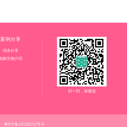
案例分享
消杀分享
病媒生物介绍
扫一扫，加微信
：
粤ICP备19138132号-5