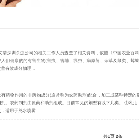
 艾清深圳杀虫公司的相关工作人员查查了相关资料，依照《中国农业百科
护人们健康的的有害生物(害虫、害埔、线虫、病原茵、杂草及鼠类、蟑螂
善有效成分物理...
没有药物作用的非药物成分(通常称为农药助刑)配合，加工成某种特定的
制剂。农药制剂由原药和助剂组成。目前常见的剂型有以下几类。 ①乳油
，适用于兑水喷雾...
共
1
页
2
条